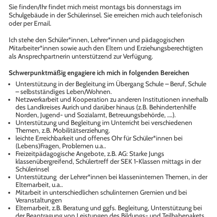
Sie finden/Ihr findet mich meist montags bis donnerstags im
Schulgebäude in der Schülerinsel. Sie erreichen mich auch telefonisch
oder per Email.
Ich stehe den Schüler*innen, Lehrer*innen und pädagogischen
Mitarbeiter*innen sowie auch den Eltern und Erziehungsberechtigten
als Ansprechpartnerin unterstützend zur Verfügung.
Schwerpunktmäßig engagiere ich mich in folgenden Bereichen
Unterstützung in der Begleitung im Übergang Schule – Beruf, Schule
– selbstständiges Leben/Wohnen.
Netzwerkarbeit und Kooperation zu anderen Institutionen innerhalb
des Landkreises Aurich und darüber hinaus (z.B. Behindertenhilfe
Norden, Jugend- und Sozialamt, Betreuungsbehörde, ….).
Unterstützung und Begleitung im Unterricht bei verschiedenen
Themen, z.B. Mobilitätserziehung.
leichte Erreichbarkeit und offenes Ohr für Schüler*innen bei
(Lebens)Fragen, Problemen u.a..
Freizeitpädagogische Angebote, z.B. AG: Starke Jungs
klassenübergreifend, Schülertreff der SEK 1-Klassen mittags in der
Schülerinsel
Unterstützung der Lehrer*innen bei klasseninternen Themen, in der
Elternarbeit, u.a..
Mitarbeit in unterschiedlichen schulinternen Gremien und bei
Veranstaltungen
Elternarbeit, z.B. Beratung und ggfs. Begleitung, Unterstützung bei
der Beantragung von Leistungen des Bildungs- und Teilhabepakets